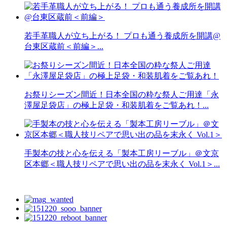
若手革職人が立ち上がる！ プロも通う養成所を開講@
台東区蔵前＜前編＞...
お祭りシーズン間近！日本全国の粋な祭人ご用達「永
澤屋足袋店」の極上足袋・和装肌着をご覧あれ！...
手製本の技と心を伝える「製本工房リーブル」＠文京
区本郷＜職人技リペアで思い出の品を末永く Vol.1＞...