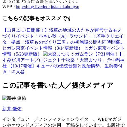
ょっと変 わった古書を置いています。
WEB :
http://blog.livedoor.jp/tanakahonya/
こちらの記事もオススメです
【11月15-17日開催！】浅草の地域の人たちが運営するモノ
づくりイベント「小さい秋（A）ラウンド」！若手クリエイ
ター拠点「浅草ものづくり工房」の初施設公開も同時開催。
ヒガシ東京イベント情報（3/14更新版）
ヒガシ東京イベント
情報（5/23更新版）
【7/31開催！】
すみだ川アートプロジェクト千秋楽「大楽まつり」@牛嶋神
社
【10/17開催】キューバの伝統音楽と政治情勢、生演奏付
き！@入谷
この記事を書いた人／提供メディア
新井 優佑
インタビュアー／ノンフィクションライター。WEBマガジ
ンやオウンドメディアの運用、寄稿をしています。出版社で