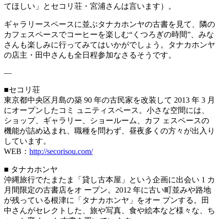
てほしい」とセコリ荘・宮浦さんは言います）。
ギャラリースペースに並ぶタナカホンヤの古書を見て、隣の
カフェスペースでコーヒーを楽しむ“くつろぎの時間”、みな
さんも楽しみに行ってみてはいかがでしょう。タナカホンヤ
の店主・田中さんも全日程参加なさるそうです。
—
■セコリ荘
東京都中央区月島の築 90 年の古民家を改装して 2013 年 3 月
にオープンしたコミ ュニティスペース。小さな空間には、
ショップ、ギャラリー、ショールーム、カフ ェスペースの
機能が詰め込まれ、職種を問わず、昼夜多くの方々が出入り
しています。
WEB：
http://secorisou.com/
■ タナカホンヤ
沖縄旅行でたまたま「貸し古本屋」という企画に出会い 1 カ
月間限定の古書店をオ ープン。2012 年に古い町並みや路地
が残っている根津に「タナカホンヤ」をオー プンする。田
中さんがセレクトした、旅や写真、食や絵本など様々な、ち