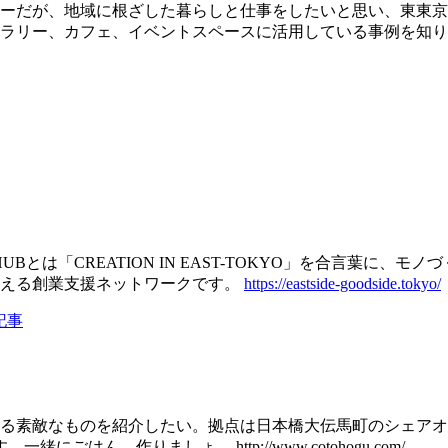
ーだが、地域に根ざした暮らしと仕事をしたいと思い、東東京
ラリー、カフェ、イベントスペースに活用している事例を知り
モノづくりHUBとは「CREATION IN EAST-TOKYO」を
変える創業支援ネットワークです。
https://eastside-goodside.tokyo/
記事
なものを紹介したい。拠点は日本橋大伝馬町のシェアオフィスCrea
ん、作りましょ。 http://www.cotohogu.com/