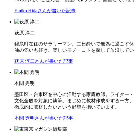
Emiko Hidaさんが書いた記事
萩原 淳二
錦糸町在住のサラリーマン。二日酔いで無為に過ごす休
油の匂いも好き。楽しいモノ・コトを探して放浪してい
萩原 淳二さんが書いた記事
本間 秀明
墨田区・台東区を中心に活動する家庭教師。ライター・
文化全般を対象に執筆。まじめに教材作成をする一方、
徹底的に取材したいという野望を抱いています。
本間 秀明さんが書いた記事