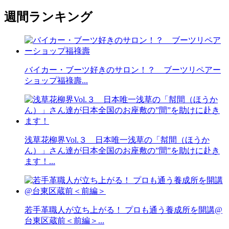
週間ランキング
バイカー・ブーツ好きのサロン！？ ブーツリペアー
ショップ福祿壽...
浅草花柳界Vol.３ 日本唯一浅草の「幇間（ほうか
ん）」さん達が日本全国のお座敷の”間”を助けに赴き
ます！...
若手革職人が立ち上がる！ プロも通う養成所を開講@
台東区蔵前＜前編＞...