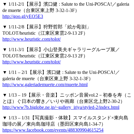
▼ 1/11-2/1【展示】濱口健 : Salute to the Uni-POSCA!／galeria
de muerte（台東区東上野 3-32-1-3F）
http://goo.gl/yEO5E3
▼ 1/11-2/8【展示】狩野哲郎「絵か彫刻」
TOLOT/heuristic（江東区東雲2-9-13 2F）
http://www.heuristic.com/tolot/
▼ 1/11-3/1【展示】小山登美夫ギャラリーグループ展／
TOLOT/heuristic（江東区東雲2-9-13 2F）
http://www.heuristic.com/tolot/
▼ 1/11 – 2/1【展示】濱口健 : Salute to the Uni-POSCA!／
galeria de muerte（台東区東上野 3-32-1-3F）
http://www.galeriademuerte.com/muerte.html
▼ 1/13 – 19【展示・音楽】ニッポン音展vol.2－初春を寿（こ
とほ）ぐ日本の響き／いりや画廊（台東区北上野2-30-2）
http://www7b.biglobe.ne.jp/~gallery_iriya/styled-2/index.html
▼ 1/13 – 1/31【写真撮影・体験】スマイルスタンド×東向島
珈琲の展／東向島珈琲店（墨田区東向島1-34-7）
https://www.facebook.com/events/488309904615254