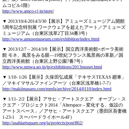
ムコビル1階）
http://www.amco-cj.jp/store/
▼ 2013/10/4-2014/3/30【展示】アミューズミュージアム開館
5周年記念特別展 ワークウェアを超えたアート／アミューズ
ミュージアム（台東区浅草2丁目34番3号）
http://www.amusemuseum.com/exhibition/index.html
▼ 2013/12/7 – 2014/3/9【展示】国立西洋美術館×ポーラ美術
館 モネ、風景をみる眼―19世紀フランス風景画の革新／国
立西洋美術館（台東区上野公園7番7号）
http://www.nmwa.go.jp/jp/exhibitions/2013monet.html
▼ 1/10- 1/26【展示】久保田弘成展「テキサスTEXAS 廻車」
／マキイマサルファインアーツ（台東区浅草橋1-7-7）
http://makiimasaru.com/mmfa/archive/2014/0110/index.html
▼ 1/11- 2/2【展示】アサヒ・アートスクエア オープン・ス
クエア・プロジェクト2014「Alterspace – 変化する、仮設の
アートスペース」／アサヒ・アートスクエア（墨田区吾妻橋
1-23-1 スーパードライホール4F）
http://asahiartsquare.org/ja/projects/post/862/