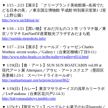
▼ 1/15 – 2/23【展示】「クリーブランド美術館展─名画でた
どる日本の美」／東京国立博物館 平成館 特別展示室第1･2室
（上野公園）
http://www.nichibisai.jp/
▼ 1/16 – 1/21【買い物】すみだ川ものコト市 ソラマチ版／東
京ソラマチ EastYard5F産業観光プラザすみだまち処
http://sumida-monokoto.info/
▼ 1/17 – 2/14【展示】チャールズ・ウォーゼンCharles
Worthen -recent works-／Gallery t（台東区柳橋1丁目9-11）
http://www.toho-beads.co.jp/tbs/galleryt/galleryt014.html
▼ 1/19(日)【食・アート】SUN SUN BOATCABIN vol.09 at
現代アート展 Alterspace／アサヒ・アートスクエア（墨田区
吾妻橋1-23-1 スーパードライホール4F）
http://asahiartsquare.org/ja/projects/post/862/
▼ 1/19(日)【カレー】東京マサラボーイズの浅草カリーラボ
／LwP asakusa（台東区花川戸2-14-3）
http://tokyomasalaboys.tumblr.com/
▼ 1/25(土)【限定カフェ】ベーグルとお菓子のお店hareruhi／