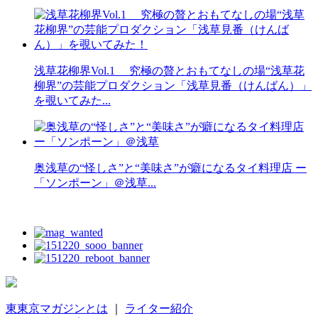
浅草花柳界Vol.1 究極の贅とおもてなしの場“浅草花
柳界”の芸能プロダクション「浅草見番（けんばん）」
を覗いてみた...
奥浅草の“怪しさ”と“美味さ”が癖になるタイ料理店 ー
「ソンポーン」＠浅草...
東東京マガジンとは
｜
ライター紹介