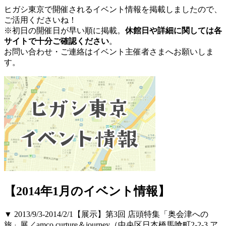
ヒガシ東京で開催されるイベント情報を掲載しましたので、
ご活用くださいね！
※初日の開催日が早い順に掲載。
休館日や詳細に関しては各
サイトで十分ご確認ください
。
お問い合わせ・ご連絡はイベント主催者さまへお願いしま
す。
【2014年1月のイベント情報】
▼ 2013/9/3-2014/2/1【展示】第3回 店頭特集「奥会津への
旅」展／amco curture＆journey（中央区日本橋馬喰町2-2-3 ア