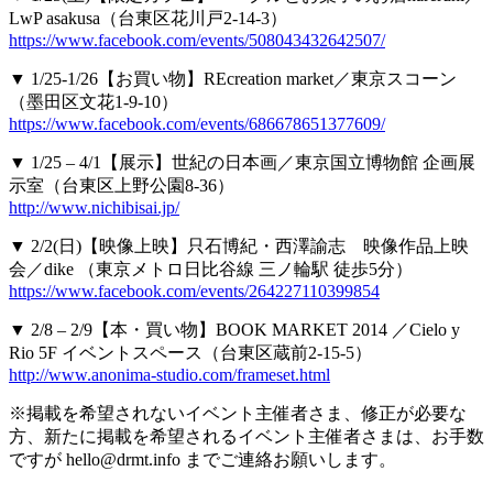
LwP asakusa（台東区花川戸2-14-3）
https://www.facebook.com/events/508043432642507/
▼ 1/25-1/26【お買い物】REcreation market／東京スコーン
（墨田区文花1-9-10）
https://www.facebook.com/events/686678651377609/
▼ 1/25 – 4/1【展示】世紀の日本画／東京国立博物館 企画展
示室（台東区上野公園8-36）
http://www.nichibisai.jp/
▼ 2/2(日)【映像上映】只石博紀・西澤諭志 映像作品上映
会／dike （東京メトロ日比谷線 三ノ輪駅 徒歩5分）
https://www.facebook.com/events/264227110399854
▼ 2/8 – 2/9【本・買い物】BOOK MARKET 2014 ／Cielo y
Rio 5F イベントスペース（台東区蔵前2-15-5）
http://www.anonima-studio.com/frameset.html
※掲載を希望されないイベント主催者さま、修正が必要な
方、新たに掲載を希望されるイベント主催者さまは、お手数
ですが hello@drmt.info までご連絡お願いします。