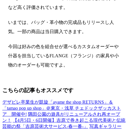
など高く評価されています。
いまでは、バッグ・革小物の完成品もリリースし人
気。一部の商品は当日購入できます。
今回は好みの色を組合せが選べるカスタムオーダーや
什器を担当しているFLANGE（フランジ）の家具や小
物のオーダーも可能ですよ。
こちらの記事もオススメです
デザビレ卒業生が凱旋「ayame the shop RETURNS」＆
「tamao pop up shop」＠東京・浅草 チェドックザッカスト
ア 開催中!
隅田公園の遊具がリニューアルされ再オープ
ン！
【4月5日・6日開催】吉原で巻き起こる現代美術と伝統
芸能の祭「吉原芸術大サービス-春一番-」
写真ギャラリー