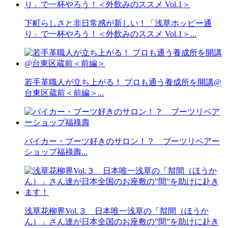
下町らしさと非日常感が新しい！「浅草ホッピー通
り」で一杯やろう！＜外飲みのススメ Vol.1＞...
若手革職人が立ち上がる！ プロも通う養成所を開講@
台東区蔵前＜前編＞...
バイカー・ブーツ好きのサロン！？ ブーツリペアー
ショップ福祿壽...
浅草花柳界Vol.３ 日本唯一浅草の「幇間（ほうか
ん）」さん達が日本全国のお座敷の”間”を助けに赴き