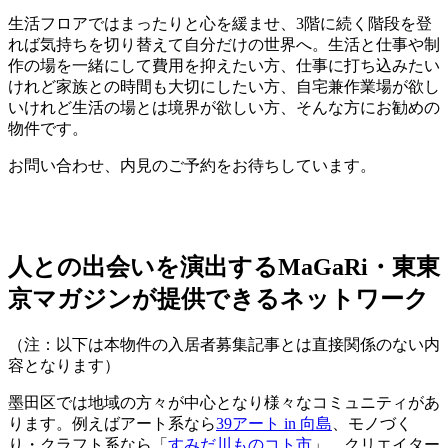
生活フロアではまったりと心を緩ませ、3階に続く階段を登
れば気持ちを切り替えて自分だけの世界へ。生活と仕事や制
作の場を一緒にして費用を抑えたい方、仕事に打ち込みたい
けれど家族との時間も大切にしたい方、自宅兼作業場が欲し
いけれど生活の場とは境界が欲しい方、そんな方にお勧めの
物件です。
お問い合わせ、内見のご予約をお待ちしています。
人との出会いを演出するMaGaRi・東東
京マガジンが提供できるネットワーク
（注：以下は本物件の入居者募集記事とは直接関係のない内
容となります）
墨田区では地域の方々が中心となり様々なコミュニティがあ
ります。例えばアート系なら
39アート in 向島
、モノづく
り・クラフト系なら「
すみだ川ものコト市
」、クリエイター