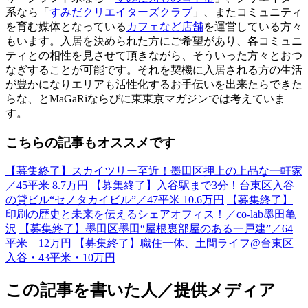
系なら「
すみだクリエイターズクラブ
」、またコミュニティ
を育む媒体となっている
カフェなど店舗
を運営している方々
もいます。入居を決められた方にご希望があり、各コミュニ
ティとの相性を見させて頂きながら、そういった方々とおつ
なぎすることが可能です。それを契機に入居される方の生活
が豊かになりエリアも活性化するお手伝いを出来たらできた
らな、とMaGaRiならびに東東京マガジンでは考えていま
す。
こちらの記事もオススメです
【募集終了】スカイツリー至近！墨田区押上の上品な一軒家
／45平米 8.7万円
【募集終了】入谷駅まで3分！台東区入谷
の貸ビル“セノタカイビル”／47平米 10.6万円
【募集終了】
印刷の歴史と未来を伝えるシェアオフィス！／co-lab墨田亀
沢
【募集終了】墨田区墨田“屋根裏部屋のある一戸建”／64
平米 12万円
【募集終了】職住一体、土間ライフ@台東区
入谷・43平米・10万円
この記事を書いた人／提供メディア