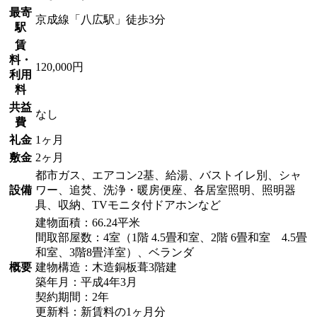
最寄
京成線「八広駅」徒歩3分
駅
賃
料・
120,000円
利用
料
共益
なし
費
礼金
1ヶ月
敷金
2ヶ月
都市ガス、エアコン2基、給湯、バストイレ別、シャ
設備
ワー、追焚、洗浄・暖房便座、各居室照明、照明器
具、収納、TVモニタ付ドアホンなど
建物面積：66.24平米
間取部屋数：4室（1階 4.5畳和室、2階 6畳和室 4.5畳
和室、3階8畳洋室）、ベランダ
概要
建物構造：木造銅板葺3階建
築年月：平成4年3月
契約期間：2年
更新料：新賃料の1ヶ月分