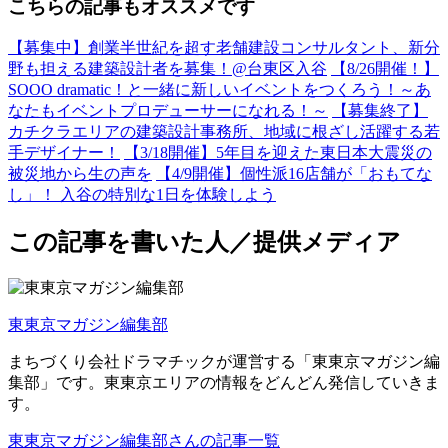
こちらの記事もオススメです
【募集中】創業半世紀を超す老舗建設コンサルタント、新分
野も担える建築設計者を募集！@台東区入谷
【8/26開催！】
SOOO dramatic！と一緒に新しいイベントをつくろう！～あ
なたもイベントプロデューサーになれる！～
【募集終了】
カチクラエリアの建築設計事務所、地域に根ざし活躍する若
手デザイナー！
【3/18開催】5年目を迎えた東日本大震災の
被災地から生の声を
【4/9開催】個性派16店舗が「おもてな
し」！ 入谷の特別な1日を体験しよう
この記事を書いた人／提供メディア
東東京マガジン編集部
まちづくり会社ドラマチックが運営する「東東京マガジン編
集部」です。東東京エリアの情報をどんどん発信していきま
す。
東東京マガジン編集部さんの記事一覧