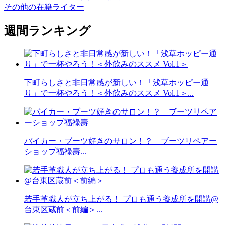
その他の在籍ライター
週間ランキング
下町らしさと非日常感が新しい！「浅草ホッピー通
り」で一杯やろう！＜外飲みのススメ Vol.1＞...
バイカー・ブーツ好きのサロン！？ ブーツリペアー
ショップ福祿壽...
若手革職人が立ち上がる！ プロも通う養成所を開講@
台東区蔵前＜前編＞...