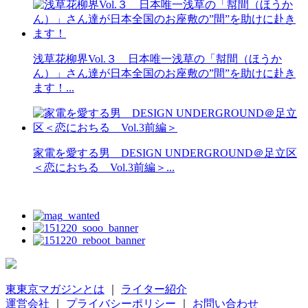
浅草花柳界Vol.３ 日本唯一浅草の「幇間（ほうか
ん）」さん達が日本全国のお座敷の”間”を助けに赴き
ます！...
家電を愛する男 DESIGN UNDERGROUND＠足立区
＜恋におちる Vol.3前編＞...
東東京マガジンとは
｜
ライター紹介
運営会社
｜
プライバシーポリシー
｜
お問い合わせ