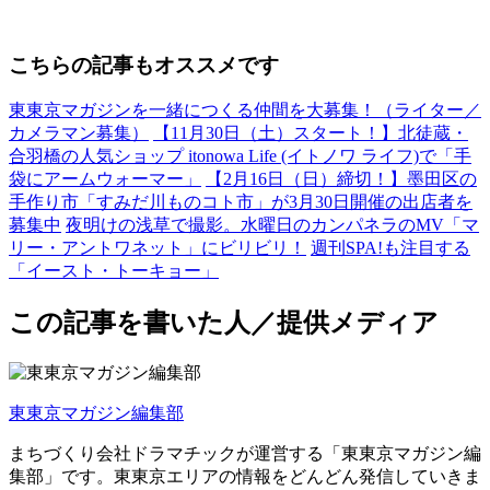
こちらの記事もオススメです
東東京マガジンを一緒につくる仲間を大募集！（ライター／
カメラマン募集）
【11月30日（土）スタート！】北徒蔵・
合羽橋の人気ショップ itonowa Life (イトノワ ライフ)で「手
袋にアームウォーマー」
【2月16日（日）締切！】墨田区の
手作り市「すみだ川ものコト市」が3月30日開催の出店者を
募集中
夜明けの浅草で撮影。水曜日のカンパネラのMV「マ
リー・アントワネット」にビリビリ！
週刊SPA!も注目する
「イースト・トーキョー」
この記事を書いた人／提供メディア
東東京マガジン編集部
まちづくり会社ドラマチックが運営する「東東京マガジン編
集部」です。東東京エリアの情報をどんどん発信していきま