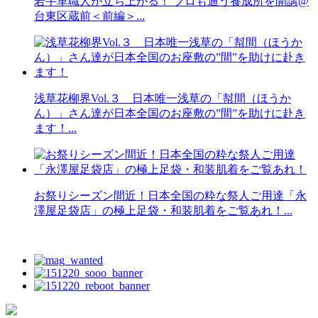
若手革職人が立ち上がる！ プロも通う養成所を開講@
台東区蔵前＜前編＞...
浅草花柳界Vol.３ 日本唯一浅草の「幇間（ほうか
ん）」さん達が日本全国のお座敷の”間”を助けに赴き
ます！...
お祭りシーズン間近！日本全国の粋な祭人ご用達「永
澤屋足袋店」の極上足袋・和装肌着をご覧あれ！...