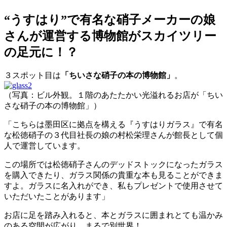
“うすはり”で有名な硝子メーカーの娘
さんが運営する博物館がスカイツリー
の足元に！？
３スポット目は
「ちいさな硝子の本の博物館」
。
（写真：ビル外観。１階のあたたかい光溢れるお店が「ちい
さな硝子の本の博物館」）
「こちらは墨田区に拠点を構える『うすはりガラス』で有名
な松徳硝子の３代目社長の娘の村松栄理さんが館長として個
人で運営しています。
この場所では松徳硝子さんのデッドストックになったガラス
を購入できたり、ガラス関係の貴重な本も見ることができま
すよ。ガラスに名入れができ、私もプレゼントで使用させて
いただいたことがあります」
お店に足を踏み入れると、本とガラスに囲まれとても温かみ
のある空間が広がり、まるで別世界！