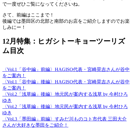
で一度ぜひご覧になってくださいね。
さて、前編はここまで！
後編では墨田区の北部と南部のお店をご紹介しますのでお楽
しみにー！
12月特集：ヒガシトーキョーツーリズ
ム目次
〈Vol.1「谷中編」前編〉HAGISO代表・宮崎晃吉さんが谷中
をご案内！
〈Vol.1「谷中編」後編〉HAGISO代表・宮崎晃吉さんが谷中
をご案内！
〈Vol.2「浅草編」後編〉地元民が案内する浅草 by 今村ひろ
ゆき
〈Vol.2「浅草編」後編〉地元民が案内する浅草 by 今村ひろ
ゆき
〈Vol.3「墨田編」前編〉すみだ川ものコト市代表 三田大介
さんが大好きな墨田をご紹介！