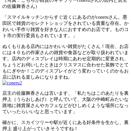
（写真：こちらが雑貨のギャラリーconeruさんの店内と店主
の佐藤舞香さん）
「スマイルキッチンからすぐ近くにあるのがconeruさん。墨
田区で雑貨のセレクトショップをされている貴重な存在。か
わいい手作り雑貨を好きな人におすすめのお店です。ものコ
ト市の実行委員もされています。」
ぬくもりある店内にはかわいい雑貨がたくさん！現在、お店
には４０もの作家さんの雑貨や食器などが取り扱われていま
す。店内のディスプレイは時期にあわせ定期的に変更され、
ちょうどお伺いしたときはクリスマスに合わせた装飾でとて
もにぎやか！このディスプレイがどう変わっていくのかもお
店に訪れる楽しみになりますね。
店主の佐藤舞香さんは言います、「私たちはこのあたりを裏
押上（うらおしあげ）と呼んでいて、大阪の中崎町みたいな
路地に雑貨屋さんやカフェなどがひしめくような場所になっ
ていったらいいなと思っています」
確かに、スカイツリーや駅が近くにある好条件を生かし、裏
押上 盛り上がっていきそうですね！