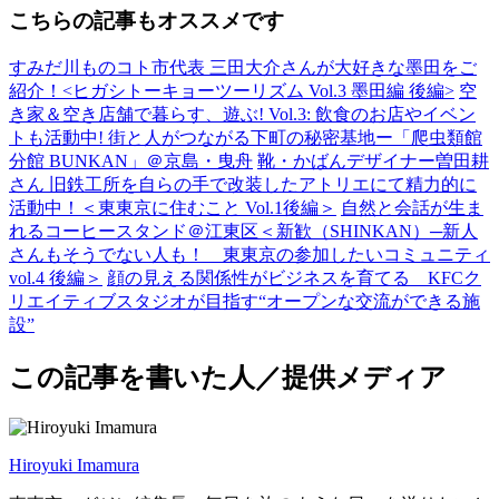
こちらの記事もオススメです
すみだ川ものコト市代表 三田大介さんが大好きな墨田をご
紹介！<ヒガシトーキョーツーリズム Vol.3 墨田編 後編>
空
き家＆空き店舗で暮らす、遊ぶ! Vol.3: 飲食のお店やイベン
トも活動中! 街と人がつながる下町の秘密基地ー「爬虫類館
分館 BUNKAN」＠京島・曳舟
靴・かばんデザイナー曽田耕
さん 旧鉄工所を自らの手で改装したアトリエにて精力的に
活動中！＜東東京に住むこと Vol.1後編＞
自然と会話が生ま
れるコーヒースタンド＠江東区＜新歓（SHINKAN）─新人
さんもそうでない人も！ 東東京の参加したいコミュニティ
vol.4 後編＞
顔の見える関係性がビジネスを育てる KFCク
リエイティブスタジオが目指す“オープンな交流ができる施
設”
この記事を書いた人／提供メディア
Hiroyuki Imamura