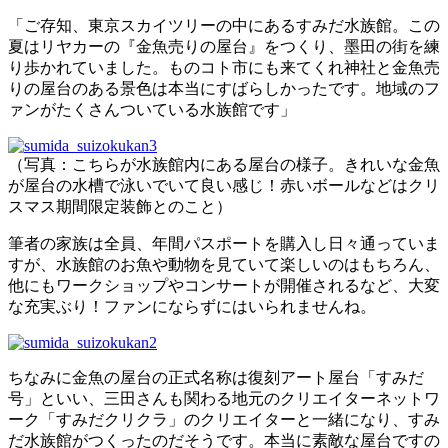
「ご存知、東京スカイツリーの中にあるすみだ水族館。この
夏はリヤカーの『金魚売りの屋台』をつくり、墨田の街を練
り歩かれていました。ものコト市にも来てくれ神社と金魚売
りの屋台のある景色は本当にすばらしかったです。地域のフ
ァンがたくさんついている水族館です」
（写真：こちらが水族館内にある屋台の様子。きれいな金魚
が屋台の水槽で泳いでいて良い感じ！赤いボールなどはクリ
スマス期間限定装飾とのこと）
筆者の家族は全員、年間パスポートを購入し日々通っていま
すが、水族館のお魚や動物を見ていて楽しいのはもちろん、
他にもワークショップやコンサートが開催されるなど、大変
な充実ぶり！ファンにならずにはいられませんね。
ちなみに金魚の屋台の正式名称は復刻アート屋台「すみだ
号」といい、三田さんも関わる地元のクリエイターネットワ
ーク「すみだクリクラ」のクリエイターと一緒になり、すみ
だ水族館がつくったのだそうです。本当に素敵な屋台ですの