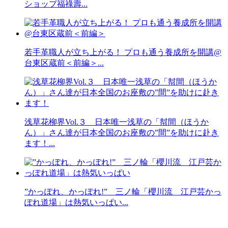
ショップ福祿壽...
若手革職人が立ち上がる！ プロも通う養成所を開講@
台東区蔵前＜前編＞...
浅草花柳界Vol.３ 日本唯一浅草の「幇間（ほうか
ん）」さん達が日本全国のお座敷の”間”を助けに赴き
ます！...
”かっぽれ、かっぽれ!” 三ノ輪「櫻川流 江戸芸かっ
ぽれ道場」は熱気いっぱい...