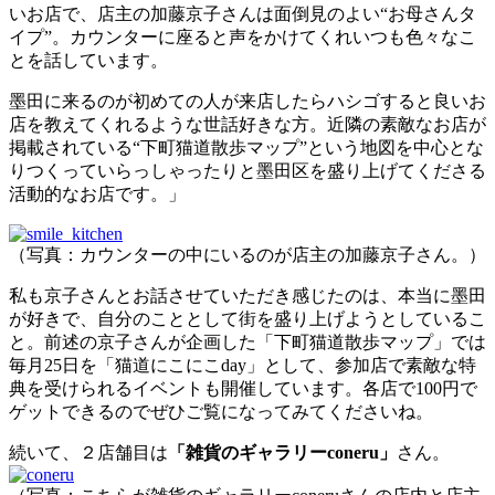
いお店で、店主の加藤京子さんは面倒見のよい“お母さんタ
イプ”。カウンターに座ると声をかけてくれいつも色々なこ
とを話しています。
墨田に来るのが初めての人が来店したらハシゴすると良いお
店を教えてくれるような世話好きな方。近隣の素敵なお店が
掲載されている“下町猫道散歩マップ”という地図を中心とな
りつくっていらっしゃったりと墨田区を盛り上げてくださる
活動的なお店です。」
（写真：カウンターの中にいるのが店主の加藤京子さん。）
私も京子さんとお話させていただき感じたのは、本当に墨田
が好きで、自分のこととして街を盛り上げようとしているこ
と。前述の京子さんが企画した「下町猫道散歩マップ」では
毎月25日を「猫道にこにこday」として、参加店で素敵な特
典を受けられるイベントも開催しています。各店で100円で
ゲットできるのでぜひご覧になってみてくださいね。
続いて、２店舗目は
「雑貨のギャラリーconeru」
さん。