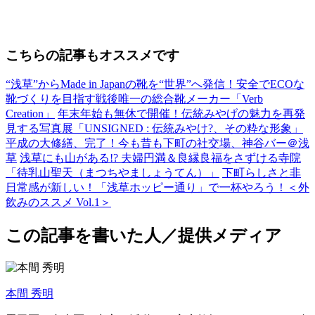
こちらの記事もオススメです
“浅草”からMade in Japanの靴を“世界”へ発信！安全でECOな
靴づくりを目指す戦後唯一の総合靴メーカー「Verb
Creation」
年末年始も無休で開催！伝統みやげの魅力を再発
見する写真展「UNSIGNED : 伝統みやけ?、その粋な形象」
平成の大修繕、完了！今も昔も下町の社交場、神谷バー＠浅
草
浅草にも山がある!? 夫婦円満＆良縁良福をさずける寺院
「待乳山聖天（まつちやましょうてん）」
下町らしさと非
日常感が新しい！「浅草ホッピー通り」で一杯やろう！＜外
飲みのススメ Vol.1＞
この記事を書いた人／提供メディア
本間 秀明