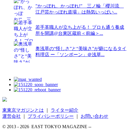
”かっぽれ、かっぽれ!” 三ノ輪「櫻川流
江戸芸かっぽれ道場」は熱気いっぱい...
若手革職人が立ち上がる！ プロも通う養成
所を開講@台東区蔵前＜前編＞...
奥浅草の“怪しさ”と“美味さ”が癖になるタイ
料理店 ー「ソンポーン」＠浅草...
東東京マガジンとは
｜
ライター紹介
運営会社
｜
プライバシーポリシー
｜
お問い合わせ
© 2013 - 2026 EAST TOKYO MAGAZINE --