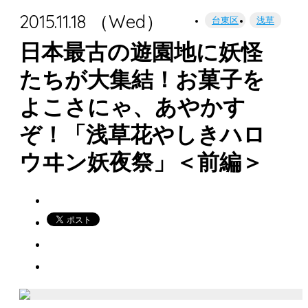
2015.11.18 （Wed）
台東区
浅草
日本最古の遊園地に妖怪
たちが大集結！お菓子を
よこさにゃ、あやかす
ぞ！「浅草花やしきハロ
ウヰン妖夜祭」＜前編＞