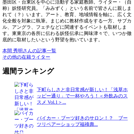
墨田区・台東区を中心に活動する家庭教師。ライター・（自
称）妖怪研究員。「みみずく」という名前で皆さんに親しま
れて（？）います。アート、教育、地域情報を軸に、広く文
化全般を対象に執筆。まじめに教材作成をする一方、サブカ
ル、アングラ、フェチなどに関連するイベントも取材しま
す。東東京の各所に伝わる妖怪伝承に興味津々で、いつか徹
底的に取材したいという野望を抱いています。
本間 秀明さんの記事一覧
その他の在籍ライター
週間ランキング
下町らしさと非日常感が新しい！「浅草ホ
ッピー通り」で一杯やろう！＜外飲みのス
スメ Vol.1＞...
バイカー・ブーツ好きのサロン！？ ブー
ツリペアーショップ福祿壽...